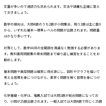
文量が多いので速読力も求められます。文法や語彙も正確に覚え
ておきましょう。
数学の傾向は、大問4題のうち2題が小問集合、残り2題は主に数II
から、いずれも基本～標準レベルの問題が出題されます。問題量
はかなり多いです。
対策として、数学IAIIBの全範囲を満遍なく勉強する必要がありま
す。教科書用問題集の章末問題まで繰り返し練習をすることをお
勧めします。
基本問題や典型問題は確実に得点源にし、図形やグラフを描いて
考える習慣を身につけながら、素早く問題を解く習慣を身につけ
ましょう。
化学基礎・化学は、推薦入試では大問1題が総合問題になってお
り、小問が25題出題されます。一般入試では大問4題で同じく25題