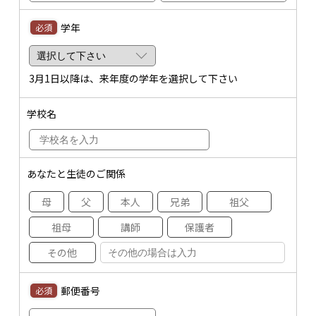
学年
必須
3月1日
以降は、来年度の学年を選択して下さい
学校名
あなたと生徒のご関係
母
父
本人
兄弟
祖父
祖母
講師
保護者
その他
郵便番号
必須