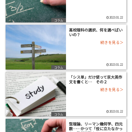
2023.01.22
コラム
高校理科の選択、何を選べばい
いの？
2023.01.22
コラム
「シス単」だけ使って京大英作
文を書くと… その２
2023.01.22
コラム
型理論、リーマン幾何学、四元
数……かつて「役に立たなかっ