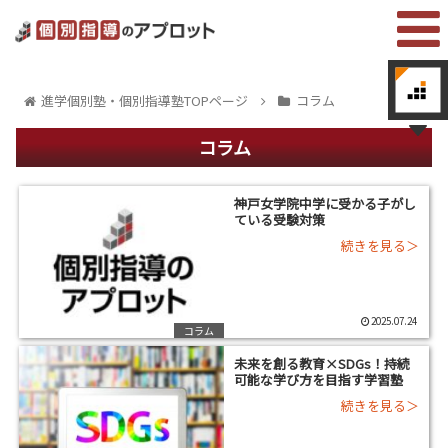
進学個別塾・個別指導塾TOPページ
コラム
コラム
神戸女学院中学に受かる子がし
ている受験対策
2025.07.24
コラム
未来を創る教育×SDGs！持続
可能な学び方を目指す学習塾