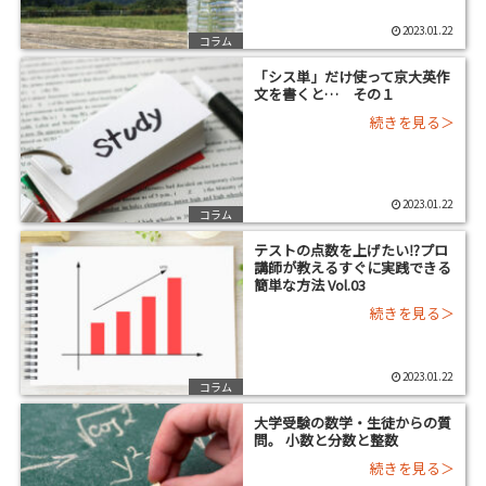
2023.01.22
コラム
「シス単」だけ使って京大英作
文を書くと… その１
2023.01.22
コラム
テストの点数を上げたい⁉プロ
講師が教えるすぐに実践できる
簡単な方法 Vol.03
2023.01.22
コラム
大学受験の数学・生徒からの質
問。 小数と分数と整数