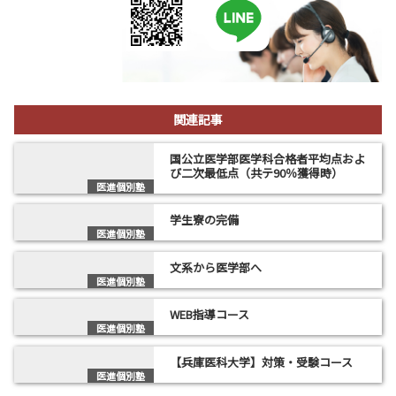
関連記事
国公立医学部医学科合格者平均点およ
び二次最低点（共テ90％獲得時）
医進個別塾
学生寮の完備
医進個別塾
文系から医学部へ
医進個別塾
WEB指導コース
医進個別塾
【兵庫医科大学】対策・受験コース
医進個別塾