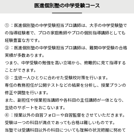
医進個別塾の中学受験コース
① ：医進個別塾の中学受験担当プロ講師は、大手の中学受験塾で
の指導経験者で、プロの家庭教師やプロの個別指導講師としても
経験豊富な方です。
② ：医進個別塾の中学受験担当プロ講師は、難関中学受験の合格
実績が多数あります。
つまり、中学受験の勉強を高い立場から、俯瞰的に見て指導する
ことができます。
③ ：生徒一人ひとりに合わせた受験校対策を行います。
専任の教務担任が公開テストなどの結果を分析し、授業プランの
修正や調整を行います。
また、副担任や授業担当講師や各科目の主任講師が一体となり、
生徒のサポートをおこないます。
④ ：授業以外の自習フォローや自習監督をさせていただきます。
受験は一つの科目が満点であっても合格は難しいものです。
当塾では受講科目以外の科目についても理解の状況把握に努めて