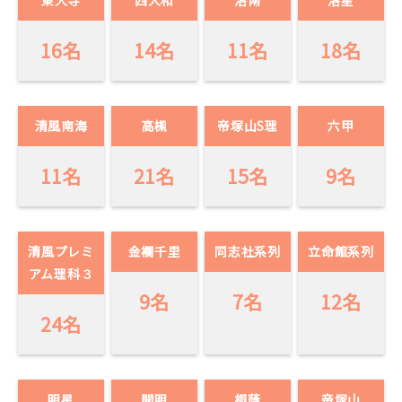
東大寺
西大和
洛南
洛星
16名
14名
11名
18名
清風南海
高槻
帝塚山S理
六甲
11名
21名
15名
9名
清風プレミ
金襴千里
同志社系列
立命館系列
アム理科３
9名
7名
12名
24名
明星
開明
桐蔭
帝塚山