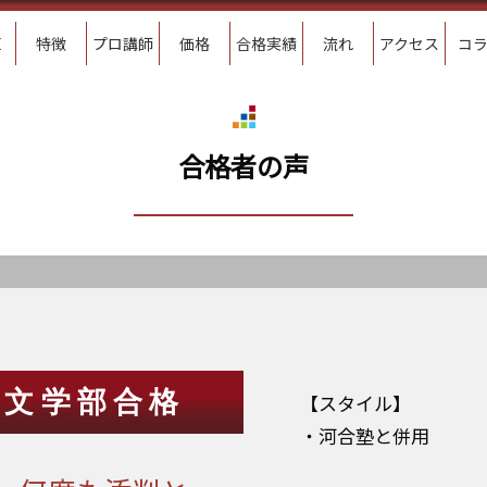
E
特徴
プロ講師
価格
合格実績
流れ
アクセス
コ
合格者の声
学文学部合格
【スタイル】
・河合塾と併用