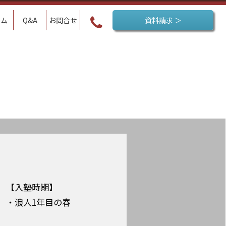
ラム
Q&A
お問合せ
資料請求 ＞
【入塾時期】
・浪人1年目の春