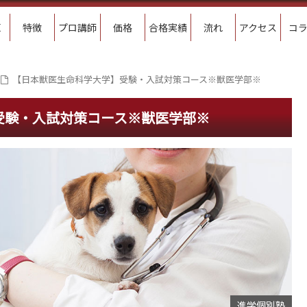
E
特徴
プロ講師
価格
合格実績
流れ
アクセス
コ
【日本獣医生命科学大学】受験・入試対策コース※獣医学部※
受験・入試対策コース※獣医学部※
進学個別塾