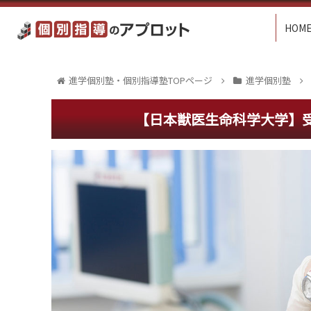
HOM
進学個別塾・個別指導塾TOPページ
進学個別塾
【日本獣医生命科学大学】