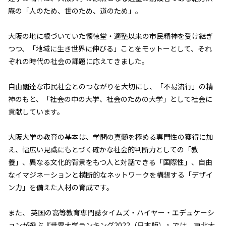
庵の「人のため、世のため、道のため」。
大阪の地に根づいていた懐徳堂・適塾以来の市民精神を受け継ぎ
つつ、「地域に生き世界に伸びる」ことをモットーとして、それ
ぞれの時代の社会の課題に応えてきました。
自由闊達な市民社会とのつながりを大切にし、「不易流行」の精
神のもと、「社会の中の大学、社会のための大学」として社会に
貢献しています。
大阪大学の教育の基本は、学問の真髄を極める専門性の獲得に加
え、幅広い見識にもとづく確かな社会的判断力としての「教
養」、異なる文化的背景をもつ人と対話できる「国際性」、自由
なイマジネーションと横断的なネットワークを構想する「デザイ
ン力」を備えた人材の育成です。
また、 英国の高等教育専門誌タイムズ・ハイヤー・エデュケーシ
ョンが選ぶ『世界大学ランキング2022（日本版）』では、東北大