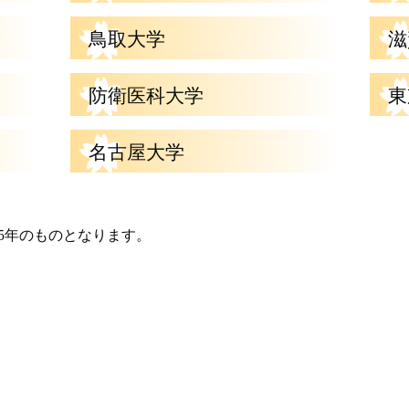
鳥取大学
滋
防衛医科大学
東
名古屋大学
25年のものとなります。