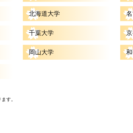
北海道大学
名
千葉大学
京
岡山大学
和
ります。