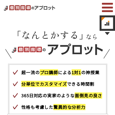
超一流の
プロ講師
による
1対1
の神授業
分単位でカスタマイズ
できる時間割
365日対応の実家のような
面倒見の良さ
性格も考慮した
驚異的な分析力