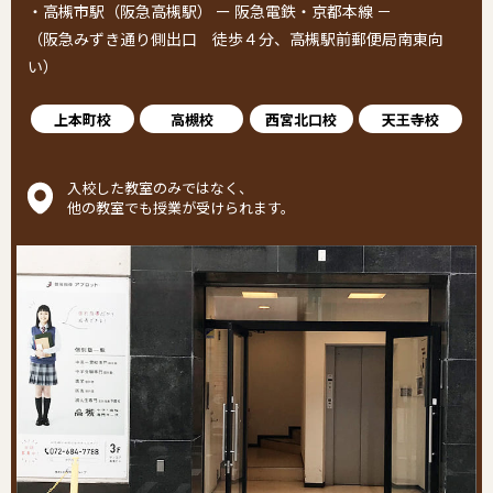
・高槻市駅（阪急高槻駅） ー 阪急電鉄・京都本線 －
（阪急みずき通り側出口 徒歩４分、高槻駅前郵便局南東向
い）
上本町校
高槻校
西宮北口校
天王寺校
入校した教室のみではなく、
他の教室でも授業が受けられます。