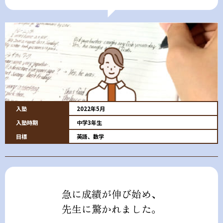
入塾
2022年5月
入塾時期
中学3年生
目標
英語、数学
急に成績が伸び始め、
先生に驚かれました。