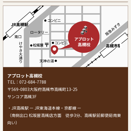
アプロット高槻校
TEL：072-684-7788
〒569-0803大阪府高槻市高槻町13-25
サンコア高槻3F
・JR高槻駅 ー JR東海道本線・京都線 ー
（南側出口 松坂屋高槻店方面 徒歩3分、高槻駅前郵便局南東
向い）