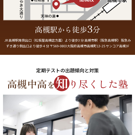
3
高槻駅
徒歩
分
から
JR 高槻駅南側出口（松坂屋高槻店方面）より徒歩3 分 高槻市駅（阪急高槻駅）阪急み
ずき通り側出口より徒歩４分 〒569-0803大阪府高槻市高槻町13-25 サンコア高槻3F
定期テストの出題傾向と対策
知
高槻中高
り尽くした塾
を